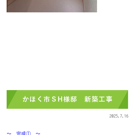
かほく市ＳH様邸 新築工事
2025.7.16
～ 完成① ～