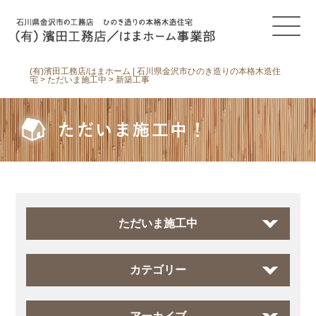
(有)濱田工務店/はまホーム | 石川県金沢市ひのき造りの本格木造住
宅
>
ただいま施工中
>
新築工事
ただいま施工中！
ただいま施工中
カテゴリー