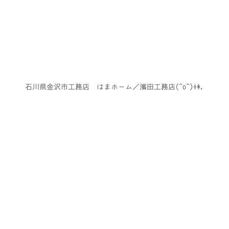
石川県金沢市工務店 はまホーム／濱田工務店(^o^)+*.