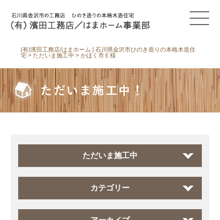
(有)濱田工務店/はまホーム | 石川県金沢市ひのき造りの本格木造住
宅
>
ただいま施工中
>
かほく市Ｅ様
ただいま施工中！
ただいま施工中
カテゴリー