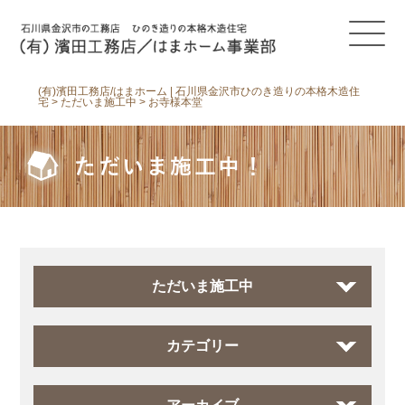
(有)濱田工務店/はまホーム | 石川県金沢市ひのき造りの本格木造住
宅
>
ただいま施工中
>
お寺様本堂
ただいま施工中！
ただいま施工中
カテゴリー