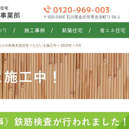
〒920-0356 石川県金沢市専光寺町ワ 56-1
わり
/
施工事例
/
新築住宅
/
省エネ住宅
き造りの本格木造住宅
>
ただいま施工中
>
2020年
>
4月
ま施工中！
事）鉄筋検査が行われました