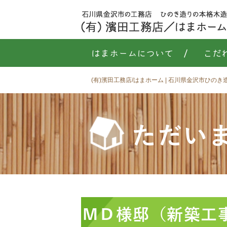
はまホームについて
/
こだ
(有)濱田工務店/はまホーム | 石川県金沢市ひの
ただい
ＭＤ様邸（新築工