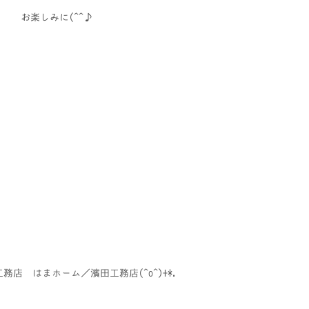
お楽しみに(^^♪
務店 はまホーム／濱田工務店(^o^)+*.