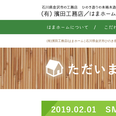
はまホームについて
/
こだ
(有)濱田工務店/はまホーム | 石川県金沢市ひの
ただい
2019.02.0