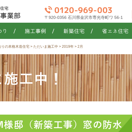
〒920-0356 石川県金沢市専光寺町ワ 56-1
わり
/
施工事例
/
新築住宅
/
省エネ住宅
き造りの本格木造住宅
>
ただいま施工中
>
2019年
>
2月
ま施工中！
1 SM様邸（新築工事）窓の防水