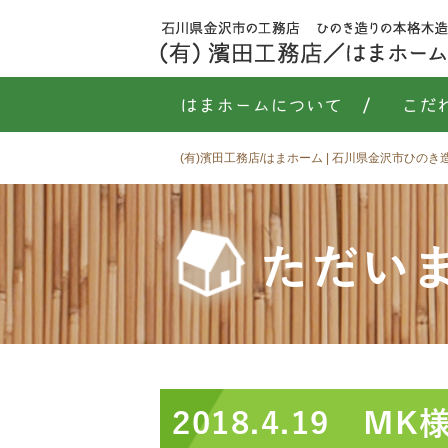
はまホームについて
/
こだ
(有)濱田工務店/はまホーム | 石川県金沢市ひの
ただい
2018.4.19 