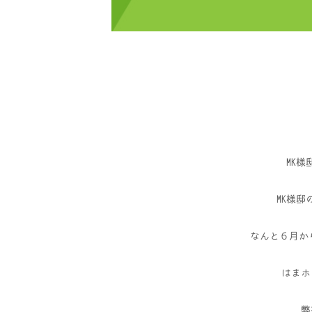
MK
MK様
なんと６月か
はまホ
弊