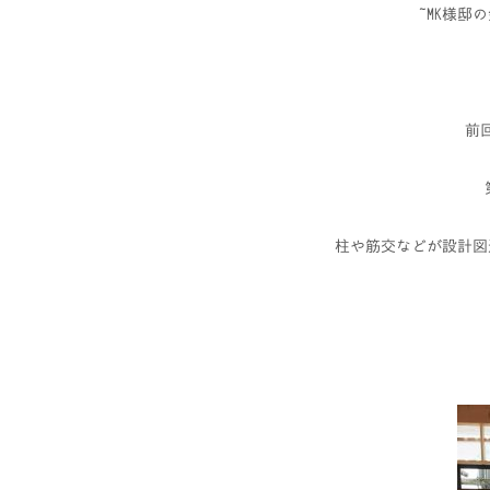
MK様邸の
前
柱や筋交などが設計図