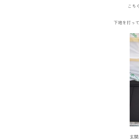
こち
下地を打っ
玄関