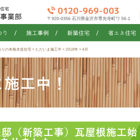
〒920-0356 石川県金沢市専光寺町ワ 56-1
わり
/
施工事例
/
新築住宅
/
省エネ住宅
き造りの本格木造住宅
>
ただいま施工中
>
2018年
>
4月
ま施工中！
MK様邸（新築工事）瓦屋根施工始