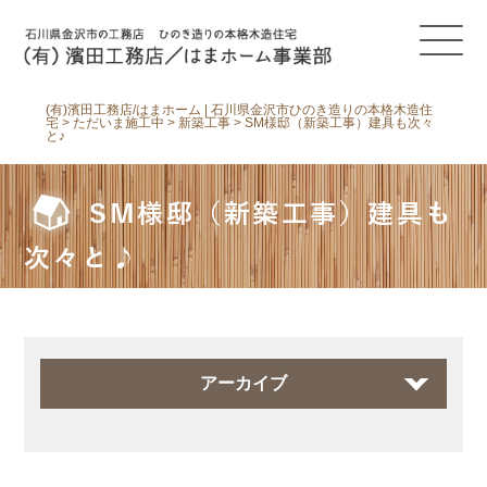
(有)濱田工務店/はまホーム | 石川県金沢市ひのき造りの本格木造住
宅
>
ただいま施工中
>
新築工事
>
SM様邸（新築工事）建具も次々
と♪
SM様邸（新築工事）建具も
次々と♪
アーカイブ