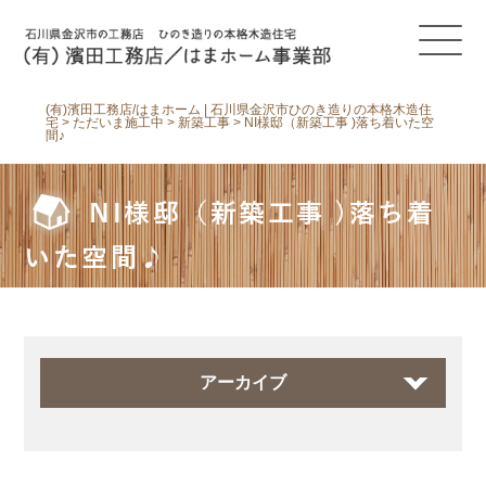
(有)濱田工務店/はまホーム | 石川県金沢市ひのき造りの本格木造住
宅
>
ただいま施工中
>
新築工事
>
NI様邸（新築工事 )落ち着いた空
間♪
NI様邸（新築工事 )落ち着
いた空間♪
アーカイブ