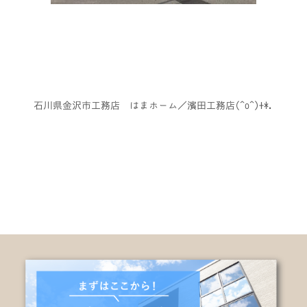
石川県金沢市工務店 はまホーム／濱田工務店(^o^)+*.