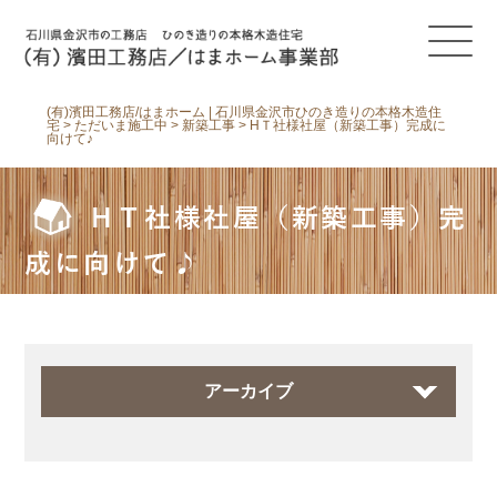
(有)濱田工務店/はまホーム | 石川県金沢市ひのき造りの本格木造住
宅
>
ただいま施工中
>
新築工事
>
HＴ社様社屋（新築工事）完成に
向けて♪
HＴ社様社屋（新築工事）完
成に向けて♪
アーカイブ