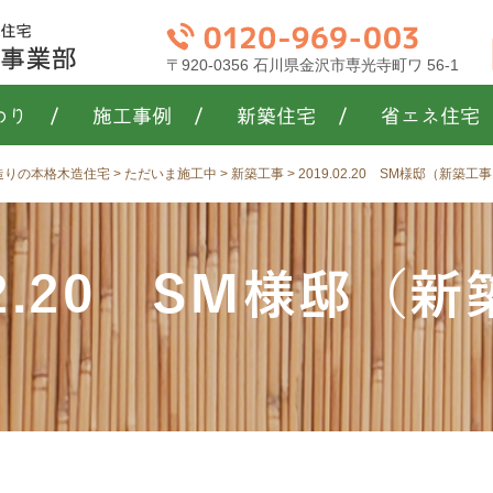
〒920-0356 石川県金沢市専光寺町ワ 56-1
わり
/
施工事例
/
新築住宅
/
省エネ住宅
き造りの本格木造住宅
>
ただいま施工中
>
新築工事
>
2019.02.20 SM様邸（新築
.02.20 SM様邸（