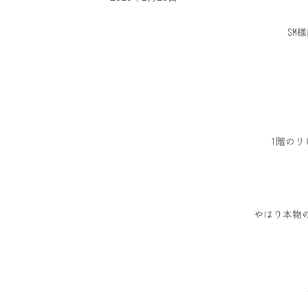
SM
1階の
やはり本物