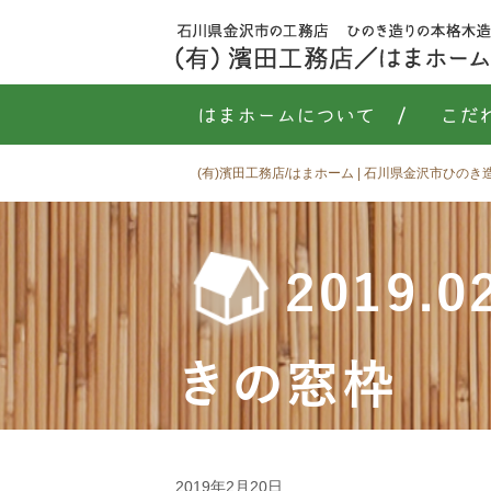
はまホームについて
/
こだ
(有)濱田工務店/はまホーム | 石川県金沢市ひの
2019
きの窓枠
2019年2月20日