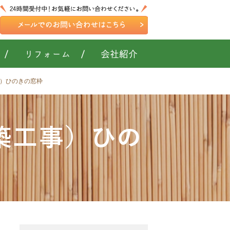
/
リフォーム
/
会社紹介
工事）ひのきの窓枠
新築工事）ひの