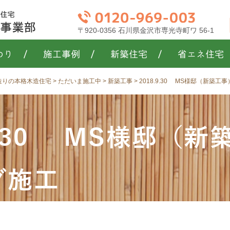
〒920-0356 石川県金沢市専光寺町ワ 56-1
わり
/
施工事例
/
新築住宅
/
省エネ住宅
き造りの本格木造住宅
>
ただいま施工中
>
新築工事
>
2018.9.30 MS様邸（新築
.9.30 MS様邸（
グ施工