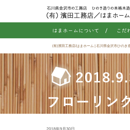
はまホームについて
/
こだ
(有)濱田工務店/はまホーム | 石川県金沢市ひの
2018
フローリン
2018年9月30日