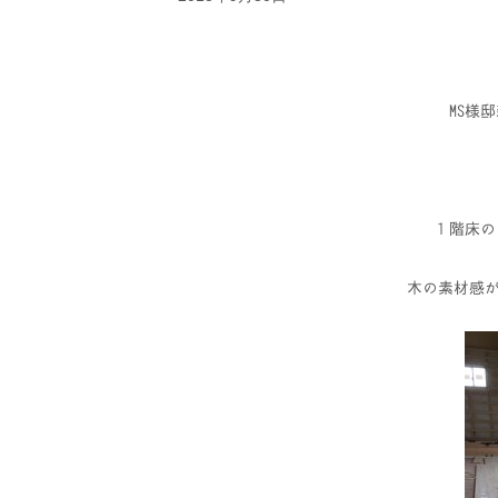
MS様
１階床の
木の素材感が