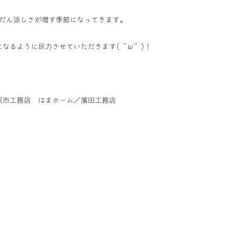
だん涼しさが増す季節になってきます。
なるように尽力させていただきます( ˘ω˘ )！
沢市工務店 はまホーム／濱田工務店