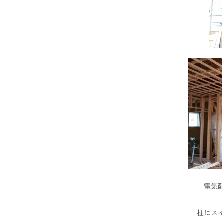
電気配
柱にス