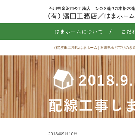
はまホームについて
/
こだ
(有)濱田工務店/はまホーム | 石川県金沢市ひの
2018
配線工事し
2018年9月10日