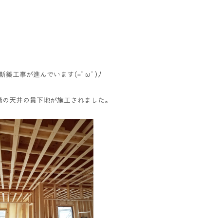
邸新築工事が進んでいます(=ﾟωﾟ)ﾉ
階の天井の貫下地が施工されました。