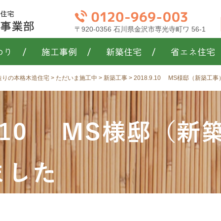
〒920-0356 石川県金沢市専光寺町ワ 56-1
わり
/
施工事例
/
新築住宅
/
省エネ住宅
き造りの本格木造住宅
>
ただいま施工中
>
新築工事
>
2018.9.10 MS様邸（新築
.9.10 MS様邸（
ました