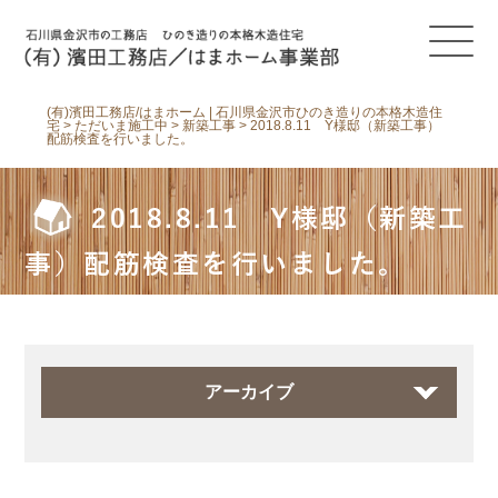
(有)濱田工務店/はまホーム | 石川県金沢市ひのき造りの本格木造住
宅
>
ただいま施工中
>
新築工事
>
2018.8.11 Y様邸（新築工事）
配筋検査を行いました。
2018.8.11 Y様邸（新築工
事）配筋検査を行いました。
アーカイブ