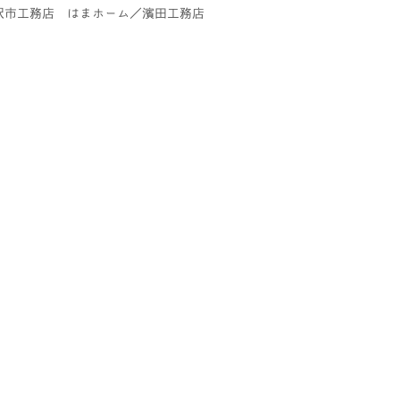
沢市工務店 はまホーム／濱田工務店