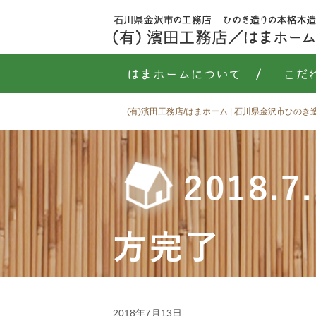
はまホームについて
/
こだ
(有)濱田工務店/はまホーム | 石川県金沢市ひの
2018
方完了
2018年7月13日