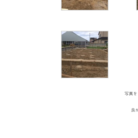
写真を
良