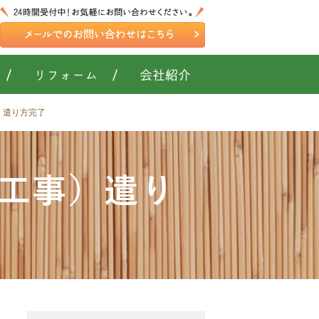
/
リフォーム
/
会社紹介
事）遣り方完了
新築工事）遣り