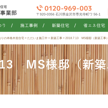
〒920-0356 石川県金沢市専光寺町ワ 56-1
わり
/
施工事例
/
新築住宅
/
省エネ住宅
き造りの本格木造住宅
>
ただいま施工中
>
新築工事
>
2018.7.13 MS様邸（新築工
.7.13 MS様邸（