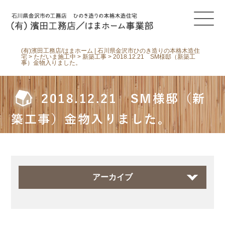
(有)濱田工務店/はまホーム | 石川県金沢市ひのき造りの本格木造住
宅
>
ただいま施工中
>
新築工事
>
2018.12.21 SM様邸（新築工
事）金物入りました。
2018.12.21 SM様邸（新
築工事）金物入りました。
アーカイブ