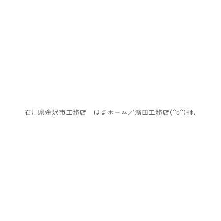
石川県金沢市工務店 はまホーム／濱田工務店(^o^)+*.