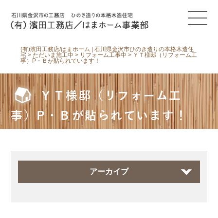
(有)濱田工務店/はまホーム | 石川県金沢市ひのき造りの本格木造住
宅
>
ただいま施工中
>
リフォーム工事中
>
ＹＴ様邸（リフォーム工
事）P・Ｂが貼られています！
ＹＴ様邸（リフォーム工
事）P・Ｂが貼られています！
アーカイブ