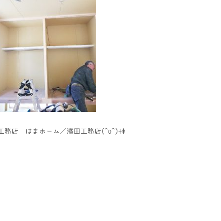
務店 はまホーム／濱田工務店(^o^)+*