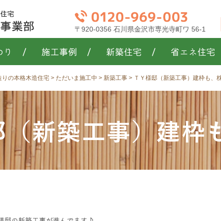
〒920-0356 石川県金沢市専光寺町ワ 56-1
わり
/
施工事例
/
新築住宅
/
省エネ住宅
き造りの本格木造住宅
>
ただいま施工中
>
新築工事
>
ＴＹ様邸（新築工事）建枠も、枕
邸（新築工事）建枠
Y様邸の新築工事が進んでます♪