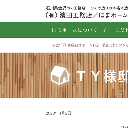
はまホームについて
/
こだ
(有)濱田工務店/はまホーム | 石川県金沢市ひの
ＴＹ様
2020年4月2日
T