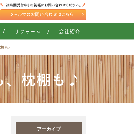
/
リフォーム
/
会社紹介
棚も♪
も、枕棚も♪
アーカイブ