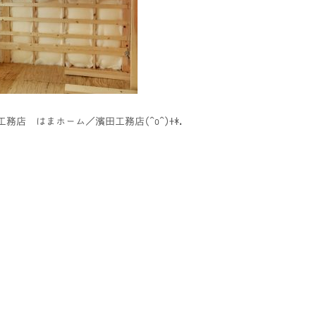
務店 はまホーム／濱田工務店(^o^)+*.