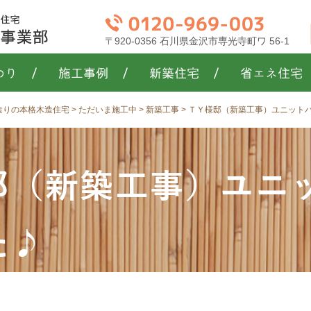
〒920-0356 石川県金沢市専光寺町ワ 56-1
わり
/
施工事例
/
新築住宅
/
省エネ住宅
き造りの本格木造住宅
>
ただいま施工中
>
新築工事
>
ＴＹ様邸（新築工事）ユニットバ
邸（新築工事）ユニ
た♪