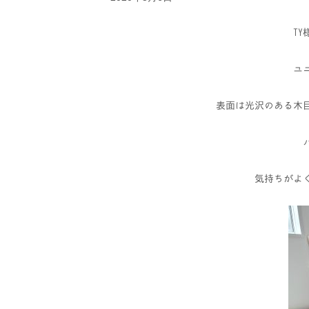
T
ユ
表面は光沢のある木
気持ちがよ