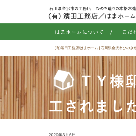
はまホームについて
/
こだ
(有)濱田工務店/はまホーム | 石川県金沢市ひの
ＴＹ様
工されまし
2020年3月6日