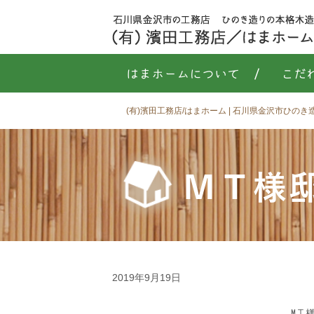
はまホームについて
/
こだ
(有)濱田工務店/はまホーム | 石川県金沢市ひの
ＭＴ様
2019年9月19日
MＴ