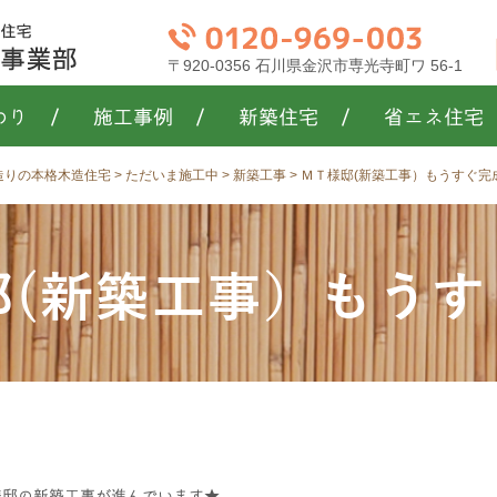
〒920-0356 石川県金沢市専光寺町ワ 56-1
わり
/
施工事例
/
新築住宅
/
省エネ住宅
き造りの本格木造住宅
>
ただいま施工中
>
新築工事
>
ＭＴ様邸(新築工事）もうすぐ完
邸(新築工事）もうす
様邸の新築工事が進んでいます★