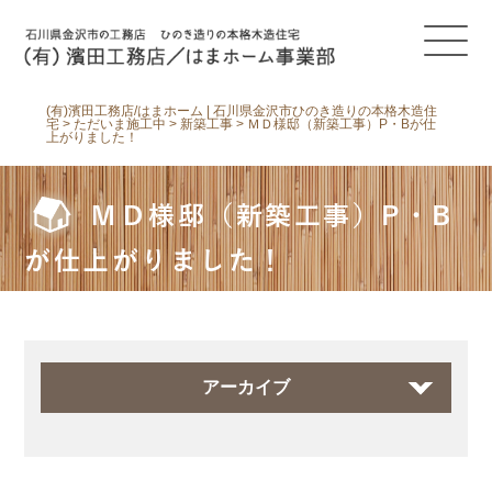
(有)濱田工務店/はまホーム | 石川県金沢市ひのき造りの本格木造住
宅
>
ただいま施工中
>
新築工事
>
ＭＤ様邸（新築工事）P・Bが仕
上がりました！
ＭＤ様邸（新築工事）P・B
が仕上がりました！
アーカイブ