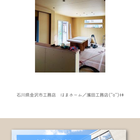
石川県金沢市工務店 はまホーム／濱田工務店(^o^)+*