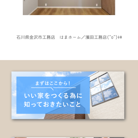
石川県金沢市工務店 はまホーム／濱田工務店(^o^)+*