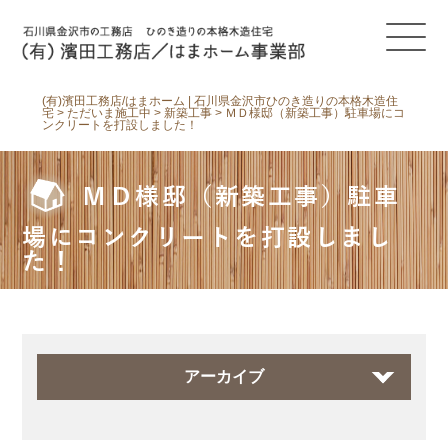
(有)濱田工務店/はまホーム | 石川県金沢市ひのき造りの本格木造住
宅
>
ただいま施工中
>
新築工事
>
ＭＤ様邸（新築工事）駐車場にコ
ンクリートを打設しました！
ＭＤ様邸（新築工事）駐車
場にコンクリートを打設しまし
た！
アーカイブ