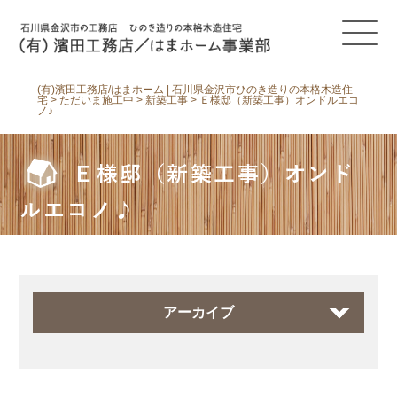
(有)濱田工務店/はまホーム | 石川県金沢市ひのき造りの本格木造住
宅
>
ただいま施工中
>
新築工事
>
Ｅ様邸（新築工事）オンドルエコ
ノ♪
Ｅ様邸（新築工事）オンド
ルエコノ♪
アーカイブ