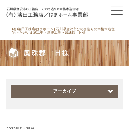
(有)濱田工務店/はまホーム | 石川県金沢市ひのき造りの本格木造住
宅
>
ただいま施工中
>
新築工事
>
鳳珠郡 Ｈ様
鳳珠郡 Ｈ様
アーカイブ
2022年5月25日