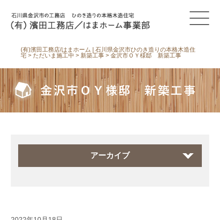
(有)濱田工務店/はまホーム | 石川県金沢市ひのき造りの本格木造住
宅
>
ただいま施工中
>
新築工事
>
金沢市ＯＹ様邸 新築工事
金沢市ＯＹ様邸 新築工事
アーカイブ
2022年10月18日