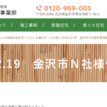
〒920-0356 石川県金沢市専光寺町ワ 56-1
わり
/
施工事例
/
新築住宅
/
省エネ住宅
き造りの本格木造住宅
>
ただいま施工中
>
その他
>
2018.12.19 金沢市Ｎ社様作業場
.12.19 金沢市Ｎ
社様の改修工事が始まりました