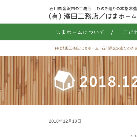
はまホームについて
/
こだ
(有)濱田工務店/はまホーム | 石川県金沢市ひの
2018
2018年12月19日
Ｎ