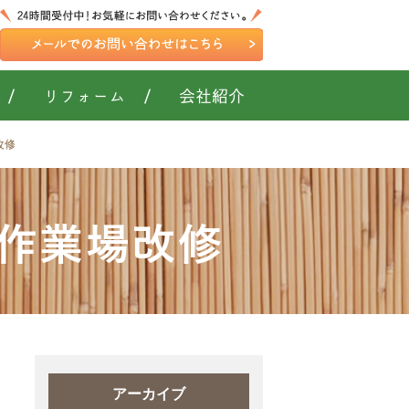
/
リフォーム
/
会社紹介
改修
社様作業場改修
アーカイブ