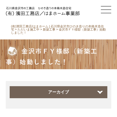
(有)濱田工務店/はまホーム | 石川県金沢市ひのき造りの本格木造住
宅
>
ただいま施工中
>
新築工事
>
金沢市ＦＹ様邸（新築工事）始動
しました！
金沢市ＦＹ様邸（新築工
事）始動しました！
アーカイブ