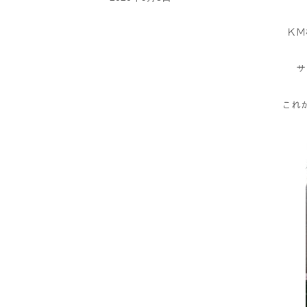
ＫＭ
サ
これ