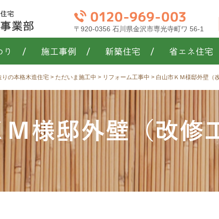
〒920-0356 石川県金沢市専光寺町ワ 56-1
わり
/
施工事例
/
新築住宅
/
省エネ住宅
き造りの本格木造住宅
>
ただいま施工中
>
リフォーム工事中
>
白山市ＫＭ様邸外壁（
ＫＭ様邸外壁（改修