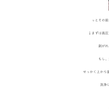
っとその前
↓まずは高圧
剥がれ
もし、
せっかく上から
洗浄