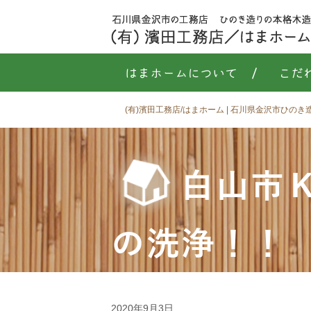
はまホームについて
/
こだ
(有)濱田工務店/はまホーム | 石川県金沢市ひの
白山市
の洗浄！！
2020年9月3日