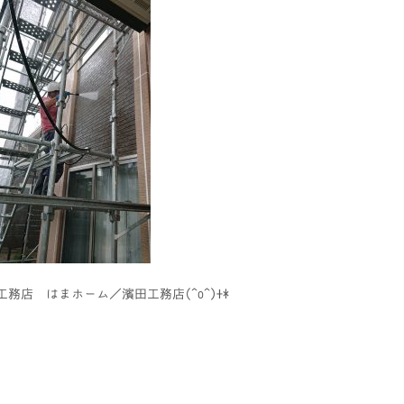
務店 はまホーム／濱田工務店(^o^)+*