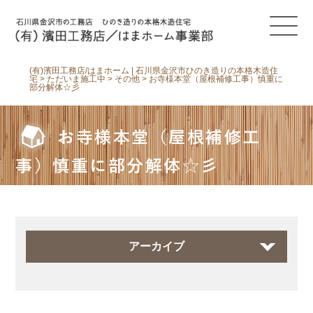
(有)濱田工務店/はまホーム | 石川県金沢市ひのき造りの本格木造住
宅
>
ただいま施工中
>
その他
>
お寺様本堂（屋根補修工事）慎重に
部分解体☆彡
お寺様本堂（屋根補修工
事）慎重に部分解体☆彡
アーカイブ