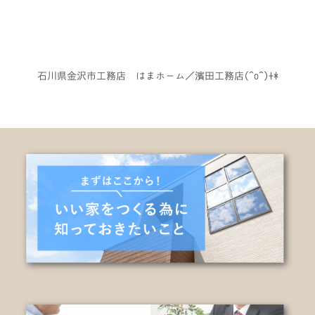
石川県金沢市工務店 はまホーム／濱田工務店(^o^)+*