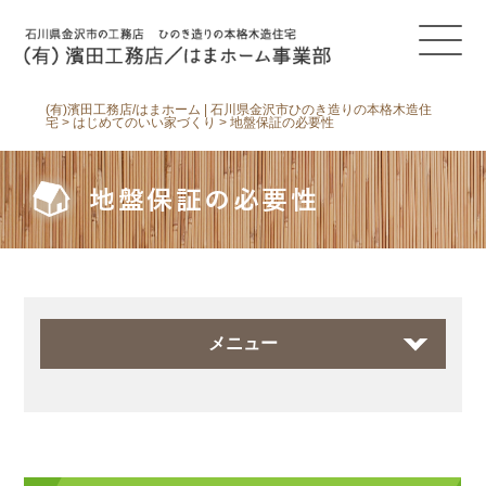
(有)濱田工務店/はまホーム | 石川県金沢市ひのき造りの本格木造住
宅
>
はじめてのいい家づくり
>
地盤保証の必要性
地盤保証の必要性
メニュー