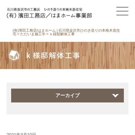
(有)濱田工務店/はまホーム | 石川県金沢市ひのき造りの本格木造住
宅
>
ただいま施工中
>
ｋ様邸解体工事
ｋ様邸解体工事
アーカイブ
2021年3月10日