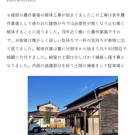
ｋ様邸の農作業場の解体工事が始まりましたこの工事は長年農
作業場として使われた建物が今では必要性が無くなり止む無く
解体することに成りました。70年近く働いた農作業場ですの
で、お客様は懐かしく寂しい気持ちで一杯の気持ちが表情に出
て居りました。解体作業は塵に分部手から始まり凡そ4日間位で
綺麗に片付きました。納屋の土間は少しばかり補修し残す事と
なりました。内部の基礎部分を斫り土間の補修をして駐車場と