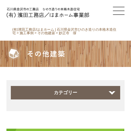
(有)濱田工務店/はまホーム | 石川県金沢市ひのき造りの本格木造住
宅
>
施工事例
>
その他建築
>
妙正寺 塀
その他建築
カテゴリー