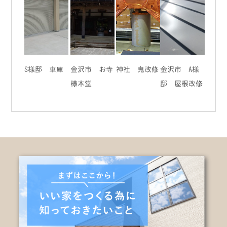
S様邸 車庫
金沢市 お寺
神社 鬼改修
金沢市 A様
様本堂
邸 屋根改修