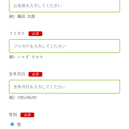
例）濱田 太郎
フリガナ
必須
例）ハマダ タロウ
生年月日
必須
例）1985/04/01
性別
必須
男