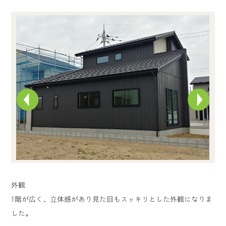
外観
外
1階が広く、立体感があり見た目もスッキリとした外観になりま
玄
した。
ー