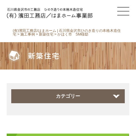
(有)濱田工務店/はまホーム | 石川県金沢市ひのき造りの本格木造住
宅
>
施工事例
>
新築住宅
>
かほく市 SM様邸
新築住宅
カテゴリー