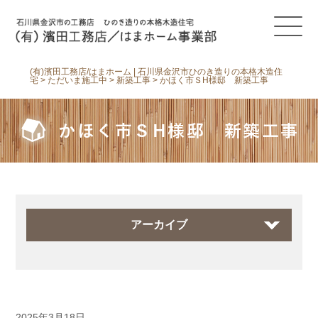
(有)濱田工務店/はまホーム | 石川県金沢市ひのき造りの本格木造住
宅
>
ただいま施工中
>
新築工事
>
かほく市ＳH様邸 新築工事
かほく市ＳH様邸 新築工事
アーカイブ
2025年3月18日